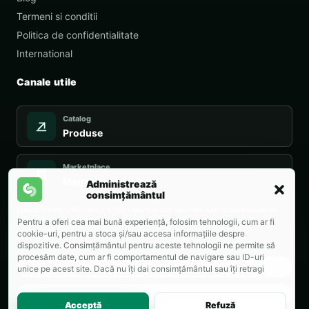
Termeni si conditii
Politica de confidentialitate
International
Canale utile
Catalog
Produse
Marketplace
Magazine
Administrează
consimțământul
Linkuri reale ON1, fara profiluri sociale sau aplicatii declarate inainte de
activare.
Pentru a oferi cea mai bună experiență, folosim tehnologii, cum ar fi
cookie-uri, pentru a stoca și/sau accesa informațiile despre
dispozitive. Consimțământul pentru aceste tehnologii ne permite să
procesăm date, cum ar fi comportamentul de navigare sau ID-uri
Plată securizată
unice pe acest site. Dacă nu îți dai consimțământul sau îți retragi
consimțământul dat poate avea afecte negative asupra unor anumite
funcționalități și funcții.
Retur clar
Acceptă
Refuză