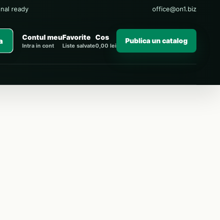
onal ready
office@on1.biz
Contul meu
Favorite
Cos
a
Publica un catalog
Intra in cont
Liste salvate
0,00 lei