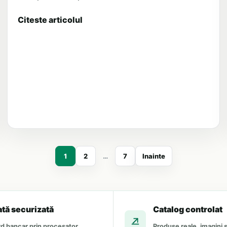
Citeste articolul
1
2
…
7
Inainte
ată securizată
Catalog controlat
d bancar prin procesator
Produse reale, imagini ș