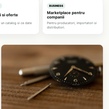
BUSINESS
Marketplace pentru
 si oferte
companii
 un catalog si ce date
Pentru producatori, importatori si
distribuitori.