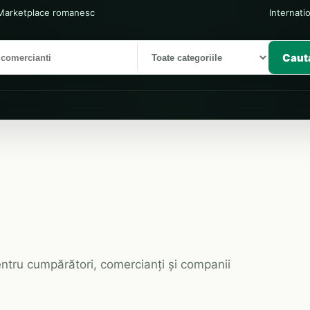
Marketplace romanesc
Internati
Caut
 pentru cumpărători, comercianți și companii