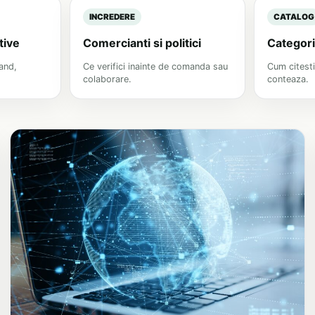
INCREDERE
CATALOG
tive
Comercianti si politici
Categorii
and,
Ce verifici inainte de comanda sau
Cum citesti
colaborare.
conteaza.