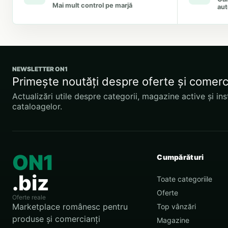
Mai mult control pe marjă
aut
NEWSLETTER ON1
Primește noutăți despre oferte și comerc
Actualizări utile despre categorii, magazine active și i
cataloagelor.
ON1
Cumpărături
.biz
Toate categoriile
Oferte
Oferte reale
Marketplace românesc pentru
Top vânzări
produse și comercianți
Magazine