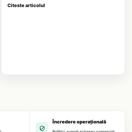
Citeste articolul
Încredere operațională
i
Politici, suport și traseu comercial