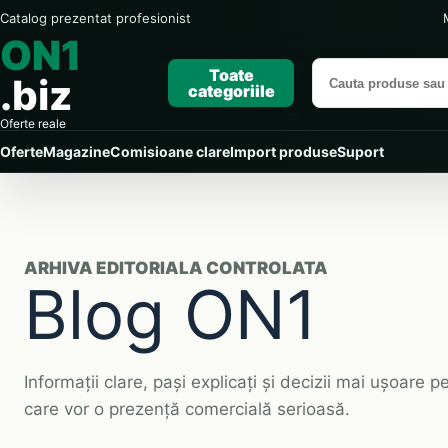
Catalog prezentat profesionist
ON1
Toate
.biz
categoriile
Cauta produse
Oferte reale
Oferte
Magazine
Comisioane clare
Import produse
Suport
ARHIVA EDITORIALA CONTROLATA
Blog ON1
Informații clare, pași explicați și decizii mai ușoare
care vor o prezență comercială serioasă.